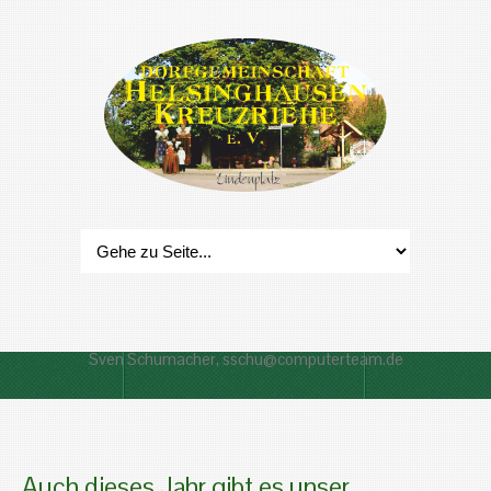
Sven Schumacher, sschu@computerteam.de
Auch dieses Jahr gibt es unser